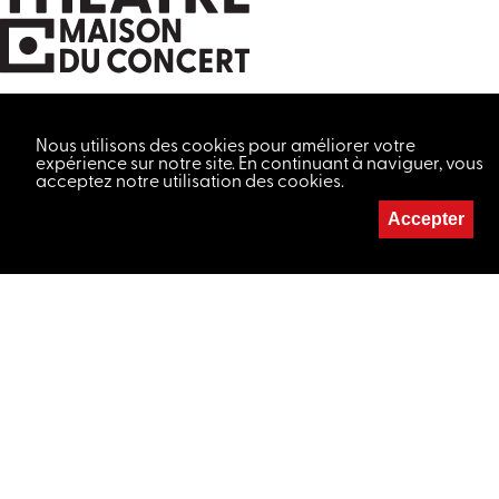
Nous utilisons des cookies pour améliorer votre
expérience sur notre site. En continuant à naviguer, vous
MAISON DU CONCERT
acceptez notre utilisation des cookies.
032 724 21 22
Accepter
LETTRE D'INFORMATION
Votre adresse de messagerie est uniquement utilisée pour vous
envoyer notre lettre d'information. Vous pouvez à tout moment
utiliser le lien de désabonnement intégré dans chacun de nos
mails.
THÉÂTRE